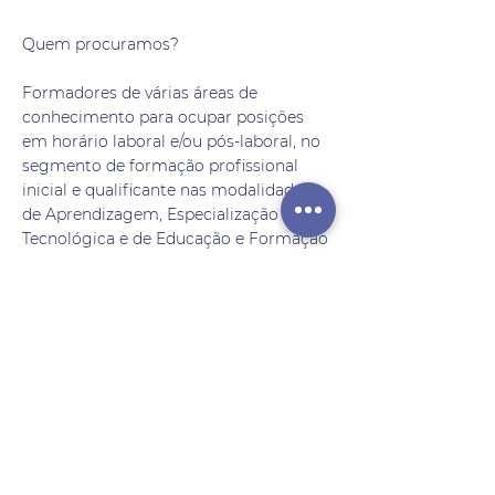
Quem procuramos?
Formadores de várias áreas de
conhecimento para ocupar posições
em horário laboral e/ou pós-laboral, no
segmento de formação profissional
inicial e qualificante nas modalidades
de Aprendizagem, Especialização
Tecnológica e de Educação e Formação
de Adultos. Nas áreas de formação
técnicas, procuram-se
preferencialmente formadores com
experiência no setor industrial para
executar também ações de formação
contínua no segmento empresarial.
Como me posso candidatar?