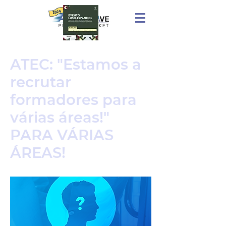
ATEC: "Estamos a
recrutar
formadores para
várias áreas!"
PARA VÁRIAS
ÁREAS!