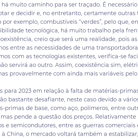
 há muito caminho para ser traçado. É necessário 
tar e decidir e, no entretanto, certamente outras
 por exemplo, combustíveis “verdes”, pelo que, en
uibilidade tecnológica, há muito trabalho pela fre
oexistência, creio que será uma realidade, pois a
irmos entre as necessidades de uma transportador
mos com as tecnologias existentes, verifica-se fa
o servirá ao outro. Assim, coexistência sim, elétri
mas provavelmente com ainda mais variáveis pelo
s para 2023 em relação à falta de matérias-prima
o bastante desafiante, neste caso devido a vário
s-primas de base, como aço, polímeros, entre out
r, mas pende a questão dos preços. Relativamente
 e semicondutores, entre as guerras comerciais e
à China, o mercado voltará também a estabilizar