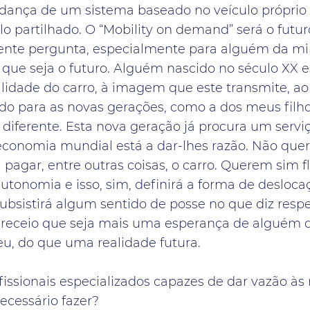
udança de um sistema baseado no veículo próprio
o partilhado. O “Mobility on demand” será o futur
ente pergunta, especialmente para alguém da m
 que seja o futuro. Alguém nascido no século XX 
ilidade do carro, à imagem que este transmite, ao
do para as novas gerações, como a dos meus filho
 diferente. Esta nova geração já procura um serv
a economia mundial está a dar-lhes razão. Não qu
a pagar, entre outras coisas, o carro. Querem sim fl
autonomia e isso, sim, definirá a forma de desloca
ubsistirá algum sentido de posse no que diz respe
 receio que seja mais uma esperança de alguém 
eu, do que uma realidade futura.
fissionais especializados capazes de dar vazão às
ecessário fazer?