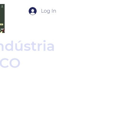
Log In
ndústria
PCO