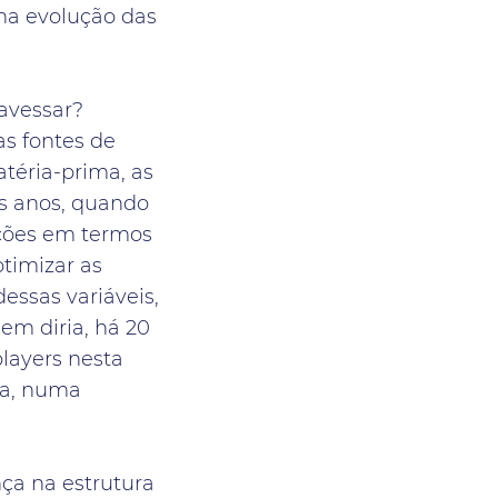
 na evolução das
ravessar?
as fontes de
téria-prima, as
ns anos, quando
rações em termos
timizar as
essas variáveis,
em diria, há 20
layers nesta
sa, numa
ça na estrutura