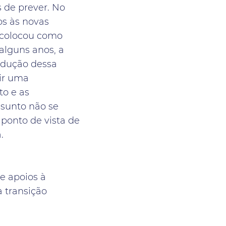
s de prever. No
os às novas
 colocou como
 alguns anos, a
odução dessa
tir uma
to e as
ssunto não se
ponto de vista de
.
e apoios à
à transição