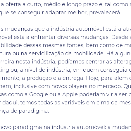
 a oferta a curto, médio e longo prazo e, tal como
que se conseguir adaptar melhor, prevalecerá.
ais mudanças que a indústria automóvel está a at
móvel está a enfrentar diversas mudanças. Desde 
nibilidade dessas mesmas fontes, bem como de ma
cura ou na servicilização da mobilidade. Há algu
arreira nesta indústria, podíamos centrar as alte
ing ou, a nível de indústria, em quem conseguia o
imento, a produção e a entrega. Hoje, para além d
nem, inclusive com novos players no mercado. Qu
as como a Google ou a Apple poderiam vir a ser p
tir daqui, temos todas as variáveis em cima da me
nça de paradigma.
novo paradigma na indústria automóvel: a mudan