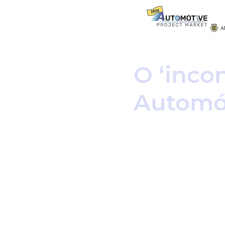
O ‘inco
Automóv