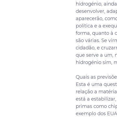
hidrogénio, ainda
desenvolver, adap
aparecerão, como
política e a exeq
forma, quanto à c
são várias. Se v
cidadão, e cruzar
que serve a um, nã
hidrogénio sim, 
Quais as previsõe
Esta é uma questã
relação a matéria
está a estabiliza
primas como chips
exemplo dos EUA 