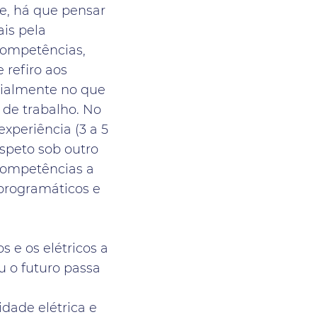
de, há que pensar
is pela
 competências,
refiro aos
cialmente no que
de trabalho. No
experiência (3 a 5
speto sob outro
competências a
 programáticos e
s e os elétricos a
u o futuro passa
idade elétrica e