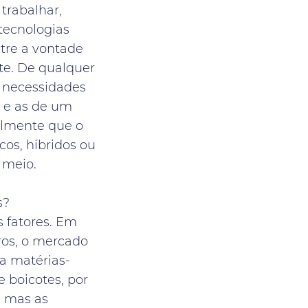
trabalhar,
 tecnologias
tre a vontade
nte. De qualquer
s necessidades
a e as de um
cilmente que o
cos, híbridos ou
 meio.
s?
s fatores. Em
ros, o mercado
 a matérias-
 boicotes, por
, mas as