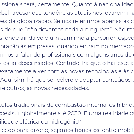
issionais terá, certamente. Quanto à nacionalida
al, apesar das tendências atuais nos levarem ma
nvés da globalização. Se nos referirmos apenas às
s de que “não devemos nada a ninguém”. Não me 
s, onde ainda vejo um caminho a percorrer, espe
daptação às empresas, quando entram no mercado 
ermos a falar de profissionais com alguns anos de 
s estar descansados. Contudo, há que olhar este a
exatamente a ver com as novas tecnologias e às 
 Aqui sim, há que ser célere e adaptar conteúdos
tre outros, às novas necessidades.
culos tradicionais de combustão interna, os híbrido
coexistir globalmente até 2030. É uma realidade o
lidade elétrica ou hidrogénio?
 cedo para dizer e, sejamos honestos, entre mobil