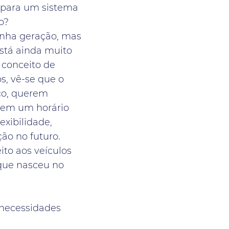
 para um sistema
o?
inha geração, mas
está ainda muito
 conceito de
s, vê-se que o
iço, querem
erem um horário
exibilidade,
ção no futuro.
ito aos veículos
que nasceu no
 necessidades