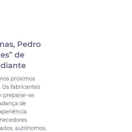
inas, Pedro
zes” de
 diante
 nos próximos
. Os fabricantes
m preparar-se
udança de
xperiência
ornecedores
ctados, autónomos,